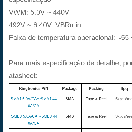
VWM: 5.0V ~ 440V
492V ~ 6.40V: VBRmin
Faixa de temperatura operacional: '-55
Para mais especificação de detalhe, por 
atasheet:
Kingtronics P/N
Package
Packing
Spq
SMAJ 5.0A/CA
～
SMAJ 44
SMA
Tape & Reel
5kpcs/ree
0A/CA
SMBJ 5.0A/CA
～
SMBJ 44
SMB
Tape & Reel
3kpcs/ree
0A/CA