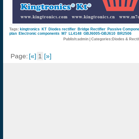
Tags:
kingtronics
KT
Diodes rectifier
Bridge Rectifier
Passive Compone
plan
Electronic components
M7
LL4148
GBJ6005-GBJ610
BR2506
Publish:admin | Categories:Diodes & Recti
Page:
[«]
1
[»]