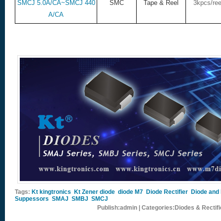
SMCJ 5.0A/CA~SMCJ 440
SMC
Tape & Reel
3kpcs/ree
A/CA
Tags:
Kt kingtronics
Kt Zener diode
diode M7
Diode Rectifier
Diode and 
Suppessors
SMAJ
SMBJ
SMCJ
Publish:admin | Categories:Diodes & Rectif